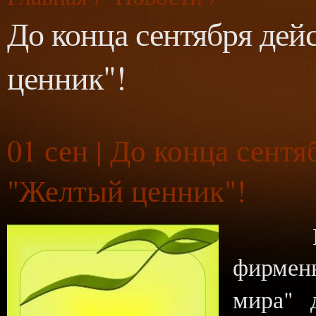
До конца сентября дей
ценник"!
01
сен | До конца сентя
"Желтый ценник"!
Весь 
фирмен
мира" 