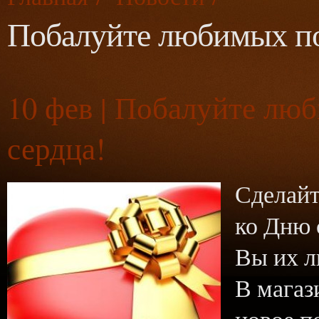
Побалуйте любимых по
10
фев | Побалуйте лю
сердца!
Сделайт
ко Дню 
Вы их л
В магаз