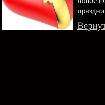
новое п
праздни
Вернут