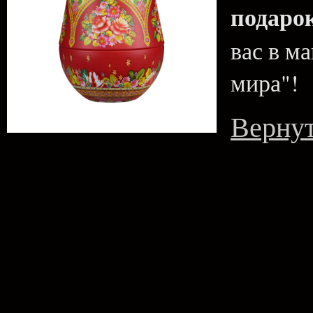
подаро
вас в ма
мира"!
Вернут