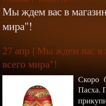
Мы ждем вас в магази
мира"!
27
апр | Мы ждем вас 
всего мира"!
Скоро б
Пасха. 
прикуп