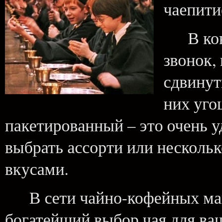
чаепити
В конце
звонок,
сдвинут
них уго
пакетированный – это очень 
выбрать ассорти или несколь
вкусами.
В сети чайно-кофейных мага
богатейший выбор чая для ва