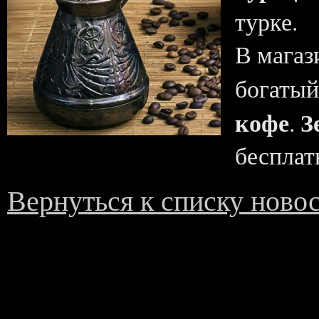
турке.
В магаз
богаты
кофе
З
.
бесплат
Вернуться к списку ново