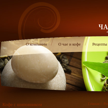
О компании
О чае и кофе
Рецепты
Кофе с шиповником
Главная
/
Ре