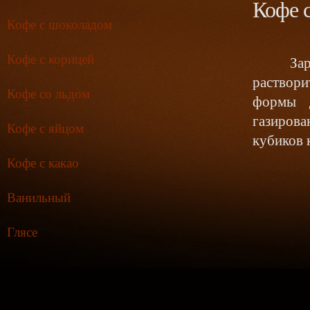
Кофе 
Кофе с шоколадом
Кофе с корицей
Заранее
раствори
Кофе со льдом
формы 
газиров
Кофе с яйцом
кубиков 
Кофе с какао
Ванильный
Глясе